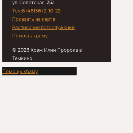
ул. Советская, 25а
Тел.:8 (48136) 2-10-22
Показать на карте
Расписание богослужений
Помощь храму
© 2026 Храм Илии Пророка в
Темкино.
Помощь храму