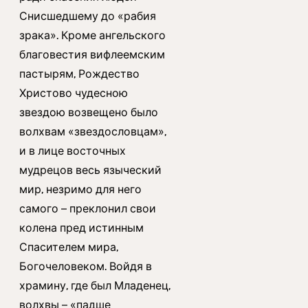
Снисшедшему до «рабия
зрака». Кроме ангельского
благовестия вифлеемским
пастырям, Рождество
Христово чудесною
звездою возвещено было
волхвам «звездословцам»,
и в лице восточных
мудрецов весь языческий
мир, незримо для него
самого – преклонил свои
колена пред истинным
Спасителем мира,
Богочеловеком. Войдя в
храмину, где был Младенец,
волхвы – «падше