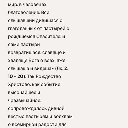
мир, в человецех
благоволение. Вси
слышавший дивишася о
глаголанных от пастырей о
рождшемся Спасителе, и
сами пастыри
возвратишася, славяще и
хваляще Бога о всех, яже
слышаша и видеша» (Лк. 2,
10 – 20). Так Рождество
Христово, как событие
высочайшее и
чрезвычайное,
сопровождалось дивной
вестью пастырям и волхвам
о всемирной радости для