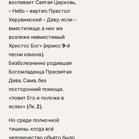
воспевает Святая Церковь,
– Небо – вертеп; Престол
Херувимский – Деву; ясли –
вместилище, в них же
возлеже невместимый
Христос Бог» (ирмос 9-й
песни канона).
Безболезненно родившая
Богомладенца Пресвятая
Дева, Сама, без
посторонней помощи,
«повит Его и положи в
яслех» (Лк. 2).
Но среди полночной
тишины, когда всё
человечество объято было