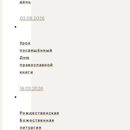
день
02.08.2026
Урок
посвящённый
Дню
православной
книги
16.03.2026
Рождественская
Божественная
литургия