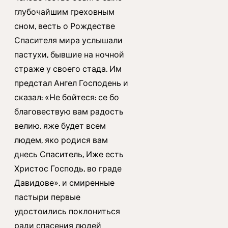
глубочайшим греховным
сном, весть о Рождестве
Спасителя мира услышали
пастухи, бывшие на ночной
страже у своего стада. Им
предстал Ангел Господень и
сказал: «Не бойтеся: се бо
благовествую вам радость
велию, яже будет всем
людем, яко родися вам
днесь Спаситель, Иже есть
Христос Господь, во граде
Давидове», и смиренные
пастыри первые
удостоились поклониться
ради спасения людей