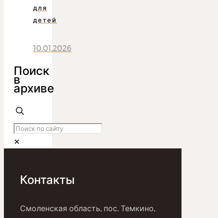
для
детей
10.01.2026
Поиск
в
архиве
✕
Контакты
Смоленская область, пос. Темкино,