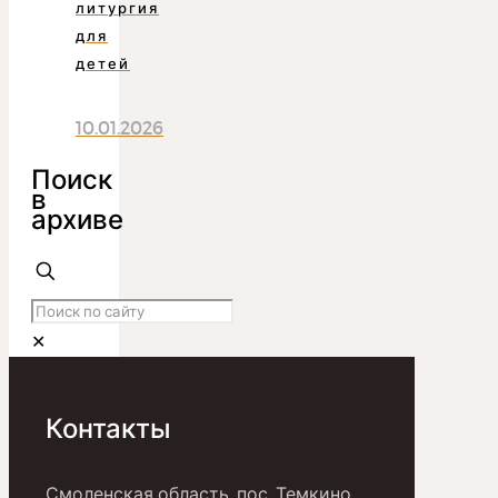
литургия
для
детей
10.01.2026
Поиск
в
архиве
✕
Контакты
Смоленская область, пос. Темкино,