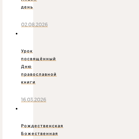
день
02.08.2026
Урок
посвящённый
Дню
православной
книги
16.03.2026
Рождественская
Божественная