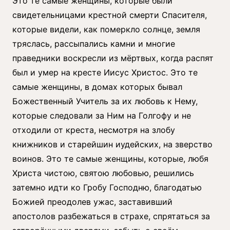
Это те самые женщины, которые были
свидетельницами крестной смерти Спасителя,
которые видели, как померкло солнце, земля
тряслась, рассыпались камни и многие
праведники воскресли из мёртвых, когда распят
был и умер на кресте Иисус Христос. Это те
самые женщины, в домах которых бывал
Божественный Учитель за их любовь к Нему,
которые следовали за Ним на Голгофу и не
отходили от креста, несмотря на злобу
книжников и старейшин иудейских, на зверство
воинов. Это те самые женщины, которые, любя
Христа чистою, святою любовью, решились
затемно идти ко Гробу Господню, благодатью
Божией преодолев ужас, заставивший
апостолов разбежаться в страхе, спрятаться за